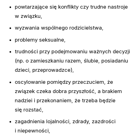
powtarzające
się
konflikty
czy
trudne
nastroje
w
związku,
wyzwania
wspólnego
rodzicielstwa,
problemy
seksualne,
trudności
przy
podejmowaniu
ważnych
decyzji
(np.
o
zamieszkaniu
razem,
ślubie,
posiadaniu
dzieci,
przeprowadzce),
oscylowanie
pomiędzy
przeczuciem,
że
związek
czeka
dobra
przyszłość,
a
brakiem
nadziei
i
przekonaniem,
że
trzeba
będzie
się
rozstać,
zagadnienia
lojalności,
zdrady,
zazdrości
i
niepewności,