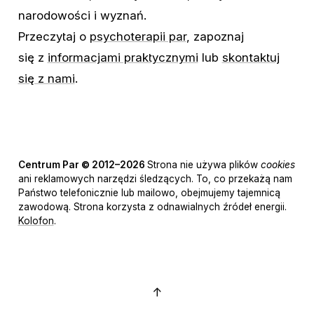
narodowości
i
wyznań.
Przeczytaj
o
psychoterapii par
,
zapoznaj
się
z
informacjami praktycznymi
lub
skontaktuj
się z nami
.
Centrum Par © 2012–2026
Strona
nie
używa
plików
cookies
ani
reklamowych
narzędzi
śledzących.
To,
co
przekażą
nam
Państwo
telefonicznie
lub
mailowo,
obejmujemy
tajemnicą
zawodową.
Strona
korzysta
z
odnawialnych
źródeł
energii.
Kolofon
.
↑