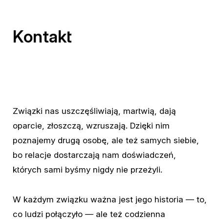
Kontakt
Związki
nas
uszczęśliwiają,
martwią,
dają
oparcie,
złoszczą,
wzruszają.
Dzięki
nim
poznajemy
drugą
osobę,
ale
też
samych
siebie,
bo
relacje
dostarczają
nam
doświadczeń,
których
sami
byśmy
nigdy
nie
przeżyli.
W
każdym
związku
ważna
jest
jego
historia
—
to,
co
ludzi
połączyło
—
ale
też
codzienna