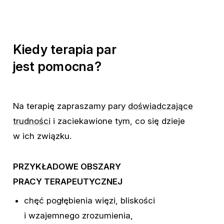
Kiedy
terapia
par
jest
pomocna?
Na
terapię
zapraszamy
pary
doświadczające
trudności
i
zaciekawione
tym,
co
się
dzieje
w
ich
związku.
PRZYKŁADOWE
OBSZARY
PRACY
TERAPEUTYCZNEJ
chęć
pogłębienia
więzi,
bliskości
i
wzajemnego
zrozumienia,