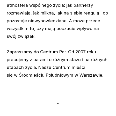
atmosfera
wspólnego
życia:
jak
partnerzy
rozmawiają,
jak
milkną,
jak
na
siebie
reagują
i
co
pozostaje
niewypowiedziane.
A
może
przede
wszystkim
to,
czy
mają
poczucie
wpływu
na
swój
związek.
Zapraszamy
do
Centrum
Par.
Od
2007
roku
pracujemy
z
parami
o
różnym
stażu
i
na
różnych
etapach
życia.
Nasze
Centrum
mieści
się
w
Śródmieściu Południowym w Warszawie
.
↓