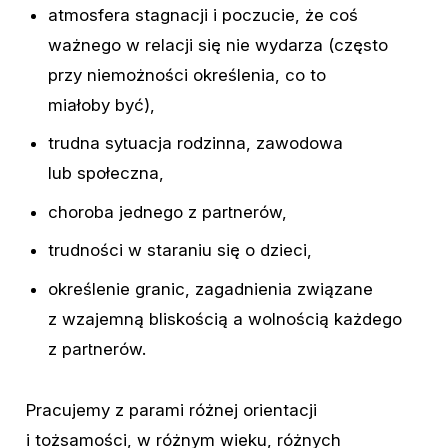
atmosfera
stagnacji
i
poczucie,
że
coś
ważnego
w
relacji
się
nie
wydarza
(często
przy
niemożności
określenia,
co
to
miałoby
być),
trudna
sytuacja
rodzinna,
zawodowa
lub
społeczna,
choroba
jednego
z
partnerów,
trudności
w
staraniu
się
o
dzieci,
określenie
granic,
zagadnienia
związane
z
wzajemną
bliskością
a
wolnością
każdego
z
partnerów.
Pracujemy
z
parami
różnej
orientacji
i
tożsamości,
w
różnym
wieku,
różnych